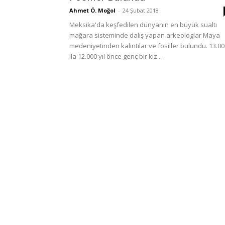
Türkiye
Ahmet Ö. Moğol
-
24 Şubat 2018
Meksika'da keşfedilen dünyanın en büyük sualtı
mağara sisteminde dalış yapan arkeologlar Maya
medeniyetinden kalıntılar ve fosiller bulundu. 13.0
ila 12.000 yıl önce genç bir kız...