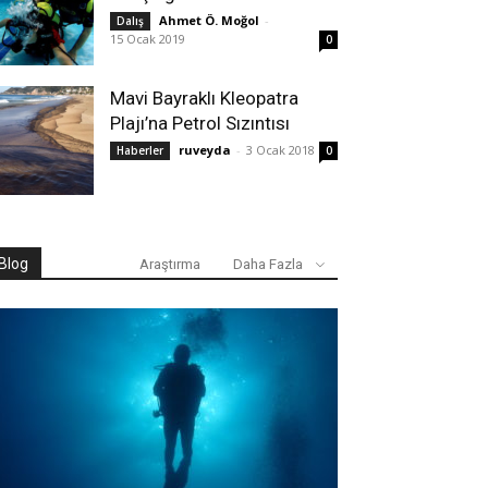
Ahmet Ö. Moğol
-
Dalış
15 Ocak 2019
0
Mavi Bayraklı Kleopatra
Plajı’na Petrol Sızıntısı
ruveyda
-
3 Ocak 2018
Haberler
0
Blog
Araştırma
Daha Fazla