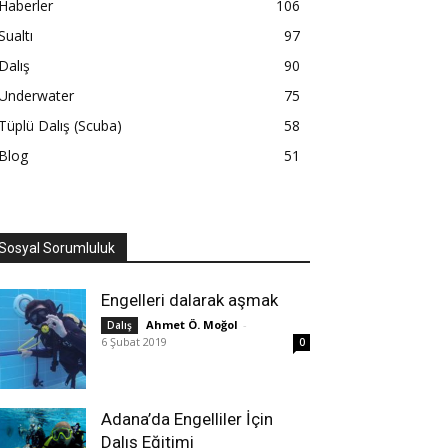
Haberler
106
Sualtı
97
Dalış
90
Underwater
75
Tüplü Dalış (Scuba)
58
Blog
51
Sosyal Sorumluluk
Engelleri dalarak aşmak
Ahmet Ö. Moğol
-
Dalış
6 Şubat 2019
0
Adana’da Engelliler İçin
Dalış Eğitimi