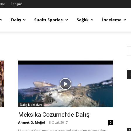
olar
İletişim
Dalış
Sualtı Sporları
Sağlık
İnceleme
Dalış Noktaları
Meksika Cozumel’de Dalış
Ahmet Ö. Moğol
-
8 Ocak 2017
0
Meksika Cozumel son zamanlarda tüm dünyadan
A