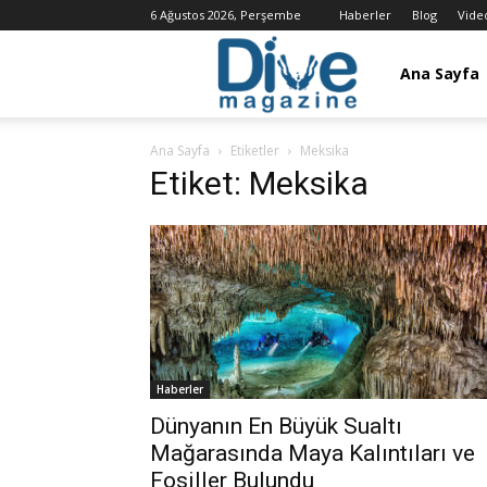
6 Ağustos 2026, Perşembe
Haberler
Blog
Vide
Dalış
Ana Sayfa
Ana Sayfa
Etiketler
Meksika
Dergisi
Etiket: Meksika
/
Dive
Haberler
Magazine
Dünyanın En Büyük Sualtı
Mağarasında Maya Kalıntıları ve
Fosiller Bulundu