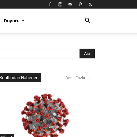
Duyuru
Sualtından Haberler
Daha Fazla
raştırma