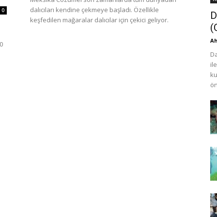
dalıcıları kendine çekmeye başladı. Özellikle
0
D
keşfedilen mağaralar dalıcılar için çekici geliyor.
(
Ah
00
Da
il
ku
ön