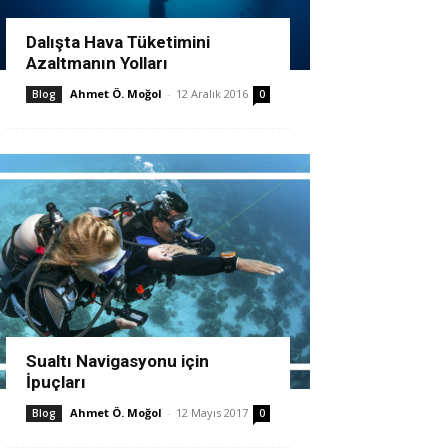
Dalışta Hava Tüketimini
Azaltmanın Yolları
Ahmet Ö. Moğol
-
12 Aralık 2016
Blog
0
Sualtı Navigasyonu için
İpuçları
Ahmet Ö. Moğol
-
12 Mayıs 2017
Blog
0