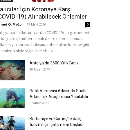
alıcılar İçin Koronaya Karşı
COVID-19) Alınabilecek Önlemler
met Ö. Moğol
-
19 Mart 2020
0
lış yapanlar korona virüs (COVID-19) salgını nedeni
e başta regülatörler olmak üzere tekne ekipmanı
llanımıyla korona bulaşması ihtimaline karşı ne gibi
lemler alabileceğini bilmeli. En...
Antalya’da 3600 Yıllık Batık
10 Nisan 2019
Batık Vordonisi Adasında Sualtı
Arkeolojik Araştırması Yapılabilir
8 Şubat 2019
Burhaniye ve Gömeç’te dalış
turizmi için çalışmalar başladı