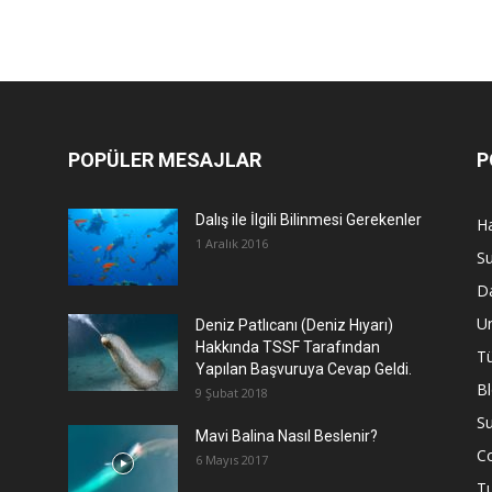
POPÜLER MESAJLAR
P
Dalış ile İlgili Bilinmesi Gerekenler
Ha
1 Aralık 2016
Su
Da
U
Deniz Patlıcanı (Deniz Hıyarı)
Hakkında TSSF Tarafından
Tü
Yapılan Başvuruya Cevap Geldi.
B
9 Şubat 2018
Su
Mavi Balina Nasıl Beslenir?
C
6 Mayıs 2017
T