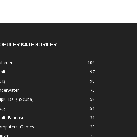
OPÜLER KATEGORİLER
berler
106
altı
97
lış
90
nderwater
75
plü Dalış (Scuba)
58
log
51
altı Faunası
31
omputers, Games
28
urizm
27