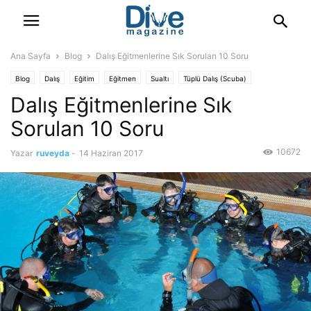
Ana Sayfa
Blog
Dalış Eğitmenlerine Sık Sorulan 10 Soru
Blog
Dalış
Eğitim
Eğitmen
Sualtı
Tüplü Dalış (Scuba)
Dalış Eğitmenlerine Sık
Sorulan 10 Soru
10672
Yazar
ruveyda
-
14 Haziran 2017