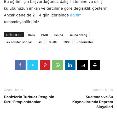
Bu eğitim için başvurduğunuz dalış sistemine ve dalış
kulübünüzün imkan ve tercihine göre değişiklik gösterir.
Ancak genelde 2 – 4 gün içerisinde
eğitimi
tamamlayabilirsiniz.
ETIKETLER
Dalış
PADI
Scuba
scuba diving
sık sorulan sorular
ssi
Sualtı
TSSF
underwater
Önceki İçerik
Sonraki İçerik
Denizlerin Turkuaz Renginin
Sualtında ve Su
Sırrı; Fitoplanktonlar
Kaynaklarında Deprem
Sinyalleri