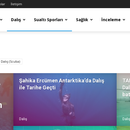
olar
İletişim
Dalış
Sualtı Sporları
Sağlık
İnceleme
 Dalış (Scuba)
Şahika Ercümen Antarktika’da Dalış
TAN
e
ile Tarihe Geçti
Dal
bat
n
Dalış
Dalı