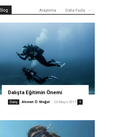
Blog
Araştırma
Daha Fazla
Dalışta Eğitimin Önemi
Ahmet Ö. Moğol
-
26 Mayıs 2017
Dalış
0