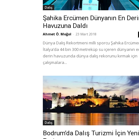
Dalış
Şahika Ercümen Dünyanın En Deri
Havuzuna Daldı
Ahmet Ö. Moğol
-
23 Mart 2018
Dünya Dalış Rekortmeni milli sporcu Şahika Ercüme
İtalya’da 44 bin 300 metreküp su içeren dünyanın e
derin havuzunda dünya dalış rekorunu kırmak için
çalışmalara...
Dalış
Bodrum’da Dalış Turizmi İçin Yen