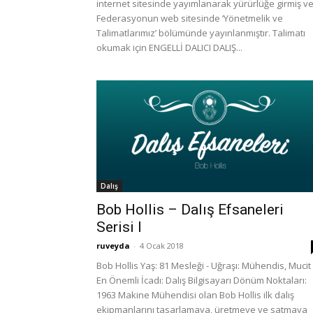
internet sitesinde yayımlanarak yürürlüğe girmiş v
Federasyonun web sitesinde ‘Yönetmelik ve
Talimatlarımız’ bölümünde yayınlanmıştır. Talimatı
okumak için ENGELLİ DALICI DALIŞ...
Dalış
Bob Hollis – Dalış Efsaneleri
Serisi I
ruveyda
-
4 Ocak 2018
Bob Hollis Yaş: 81 Mesleği - Uğraşı: Mühendis, Mucit
En Önemli İcadı: Dalış Bilgisayarı Dönüm Noktaları:
1963 Makine Mühendisi olan Bob Hollis ilk dalış
ekipmanlarını tasarlamaya, üretmeye ve satmaya