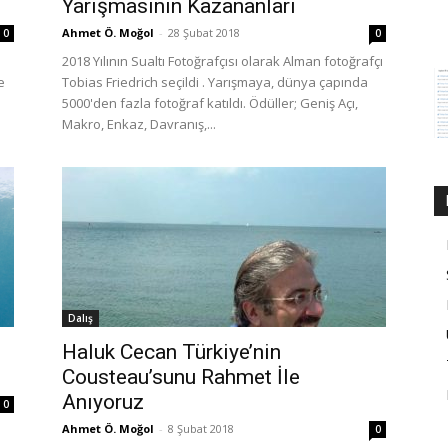
Yarışmasının Kazananları
Ahmet Ö. Moğol
-
28 Şubat 2018
0
0
2018 Yılının Sualtı Fotoğrafçısı olarak Alman fotoğrafçı
e
Tobias Friedrich seçildi . Yarışmaya, dünya çapında
5000'den fazla fotoğraf katıldı. Ödüller; Geniş Açı,
Makro, Enkaz, Davranış,...
Dalış
Haluk Cecan Türkiye’nin
Cousteau’sunu Rahmet İle
Anıyoruz
0
Ahmet Ö. Moğol
-
8 Şubat 2018
0