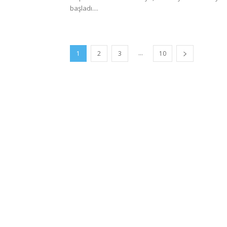
başladı....
...
1
2
3
10