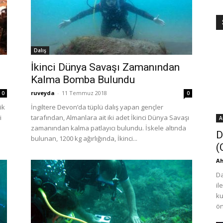
Dalış
İkinci Dünya Savaşı Zamanından
Kalma Bomba Bulundu
ruveyda
-
11 Temmuz 2018
0
0
ik
İngiltere Devon’da tüplü dalış yapan gençler
i
tarafından, Almanlara ait iki adet İkinci Dünya Savaşı
A
zamanından kalma patlayıcı bulundu. İskele altında
D
bulunan, 1200 kg ağırlığında, İkinci...
(
Ah
Da
il
ku
ön