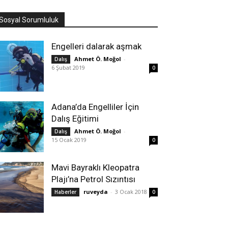
Sosyal Sorumluluk
Engelleri dalarak aşmak
Ahmet Ö. Moğol
-
Dalış
6 Şubat 2019
0
Adana’da Engelliler İçin
Dalış Eğitimi
Ahmet Ö. Moğol
-
Dalış
15 Ocak 2019
0
Mavi Bayraklı Kleopatra
Plajı’na Petrol Sızıntısı
ruveyda
-
3 Ocak 2018
Haberler
0