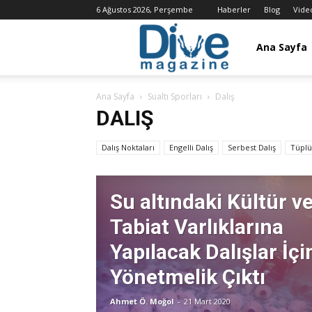
6 Ağustos 2026, Perşembe
Haberler
Blog
Vide
Dalış
Ana Sayfa
Ana Sayfa
Sualtı Sporları
Dalış
Dergisi
DALIŞ
Dalış Noktaları
Engelli Dalış
Serbest Dalış
Tüplü
/
Su altındaki Kültür v
Dive
Tabiat Varlıklarına
Yapılacak Dalışlar İçi
Magazine
Yönetmelik Çıktı
Ahmet Ö. Moğol
-
21 Mart 2020