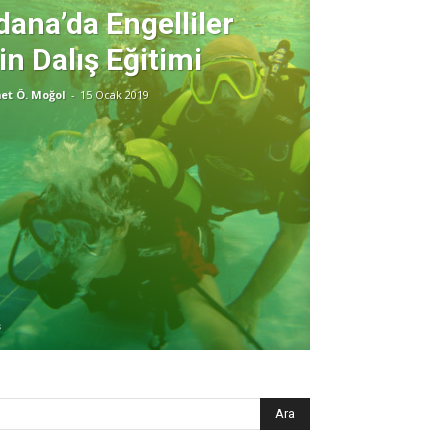
dana’da Engelliler
in Dalış Eğitimi
et Ö. Moğol
-
15 Ocak 2019
ş