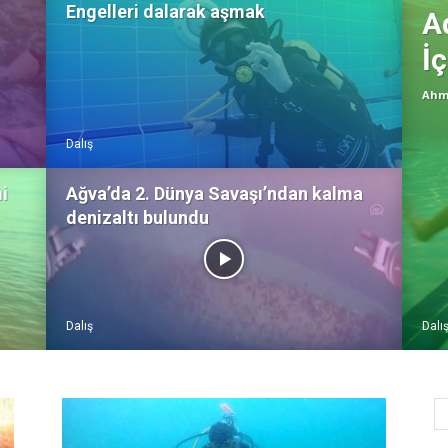
Engelleri dalarak aşmak
A
İç
Ahm
Dalış
i
Ağva’da 2. Dünya Savaşı’ndan kalma
denizaltı bulundu
Dalış
Dalı