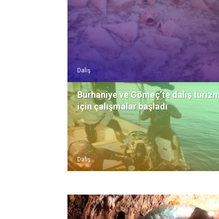
Türkiye
Dalış
Burhaniye ve Gömeç’te dalış turizm
için çalışmalar başladı
Dalış