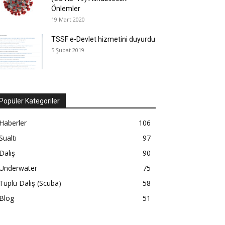
Önlemler
19 Mart 2020
TSSF e-Devlet hizmetini duyurdu
5 Şubat 2019
Popüler Kategoriler
Haberler
106
Sualtı
97
Dalış
90
Underwater
75
Tüplü Dalış (Scuba)
58
Blog
51