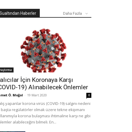
Sualtından Haberler
Daha Fazla
raştırma
alıcılar İçin Koronaya Karşı
COVID-19) Alınabilecek Önlemler
met Ö. Moğol
-
19 Mart 2020
0
lış yapanlar korona virüs (COVID-19) salgını nedeni
e başta regülatörler olmak üzere tekne ekipmanı
llanımıyla korona bulaşması ihtimaline karşı ne gibi
lemler alabileceğini bilmeli. En...