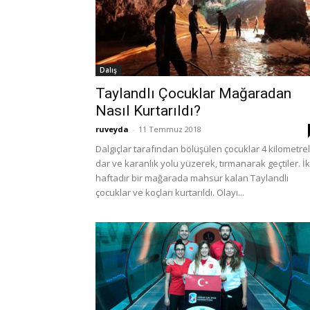
Dalış
Taylandlı Çocuklar Mağaradan
Nasıl Kurtarıldı?
ruveyda
-
11 Temmuz 2018
Dalgıçlar tarafından bölüşülen çocuklar 4 kilometrel
dar ve karanlık yolu yüzerek, tırmanarak geçtiler. İk
haftadır bir mağarada mahsur kalan Taylandlı
çocuklar ve koçları kurtarıldı. Olayı...