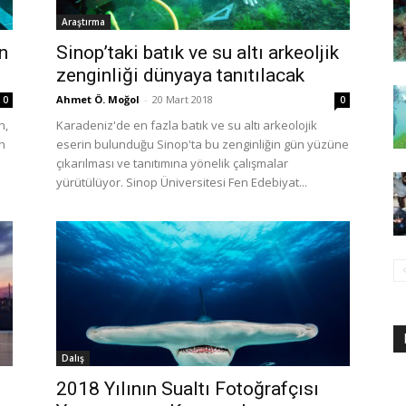
Araştırma
n
Sinop’taki batık ve su altı arkeoljik
zenginliği dünyaya tanıtılacak
Ahmet Ö. Moğol
-
20 Mart 2018
0
0
n,
Karadeniz'de en fazla batık ve su altı arkeolojik
n
eserin bulunduğu Sinop'ta bu zenginliğin gün yüzüne
çıkarılması ve tanıtımına yönelik çalışmalar
yürütülüyor. Sinop Üniversitesi Fen Edebiyat...
Dalış
i
2018 Yılının Sualtı Fotoğrafçısı