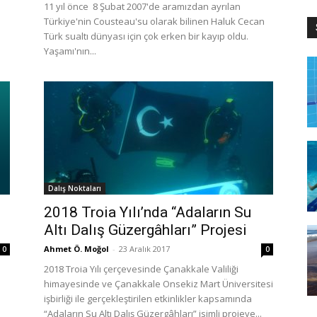
e
11 yıl önce 8 Şubat 2007'de aramızdan ayrılan
Türkiye'nin Cousteau'su olarak bilinen Haluk Cecan
Türk sualtı dünyası için çok erken bir kayıp oldu.
Yaşamı'nın...
Dalış Noktaları
2018 Troia Yılı’nda “Adaların Su
Altı Dalış Güzergâhları” Projesi
Ahmet Ö. Moğol
-
23 Aralık 2017
0
0
2018 Troia Yılı çerçevesinde Çanakkale Valiliği
himayesinde ve Çanakkale Onsekiz Mart Üniversitesi
işbirliği ile gerçekleştirilen etkinlikler kapsamında
“Adaların Su Altı Dalış Güzergâhları” isimli projeye...