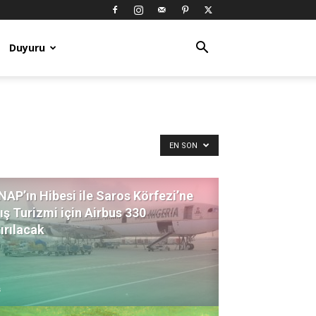
Duyuru
EN SON
AP’ın Hibesi ile Saros Körfezi’ne
ış Turizmi için Airbus 330
ırılacak
ş