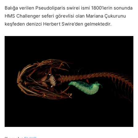
Balığa verilen Pseudoliparis swirei ismi 1800’lerin sonunda
HMS Challenger seferi görevlisi olan Mariana Çukurunu
keşfeden denizci Herbert Swire’den gelmektedir.