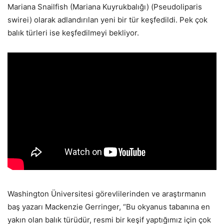
Mariana Snailfish (Mariana Kuyrukbalığı) (Pseudoliparis
swirei) olarak adlandırılan yeni bir tür keşfedildi. Pek çok
balık türleri ise keşfedilmeyi bekliyor.
Washington Üniversitesi görevlilerinden ve araştırmanın
baş yazarı Mackenzie Gerringer, “Bu okyanus tabanına en
yakın olan balık türüdür, resmi bir keşif yaptığımız için çok