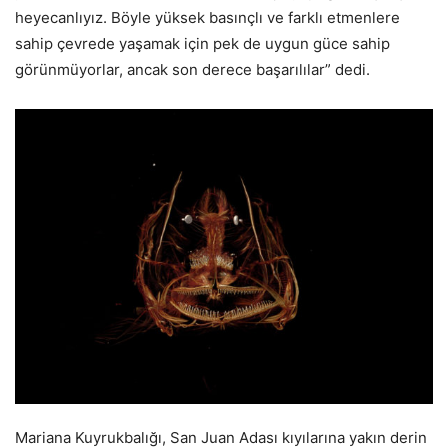
heyecanlıyız. Böyle yüksek basınçlı ve farklı etmenlere
sahip çevrede yaşamak için pek de uygun güce sahip
görünmüyorlar, ancak son derece başarılılar” dedi.
Mariana Kuyrukbalığı, San Juan Adası kıyılarına yakın derin