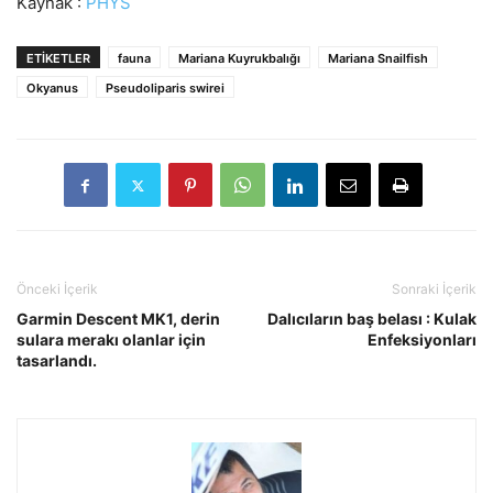
Kaynak :
PHYS
ETIKETLER
fauna
Mariana Kuyrukbalığı
Mariana Snailfish
Okyanus
Pseudoliparis swirei
Önceki İçerik
Sonraki İçerik
Garmin Descent MK1, derin
Dalıcıların baş belası : Kulak
sulara merakı olanlar için
Enfeksiyonları
tasarlandı.