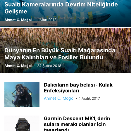
Sualtı Kameralarında Devrim Niteliğinde
Gelişme
Ahmet Ö. Moğol
-
1 Mart 2018
Dünyanın En Büyük Sualtı Mağarasında
Maya Kalıntıları ve Fosiller Bulundu
Ahmet Ö. Moğol
-
24 Şubat 2018
Dalıcıların baş belası : Kulak
Enfeksiyonları
Ahmet Ö. Moğol
-
4 Aralık 2017
Garmin Descent MK1, derin
sulara merakı olanlar için
tasarlandı.