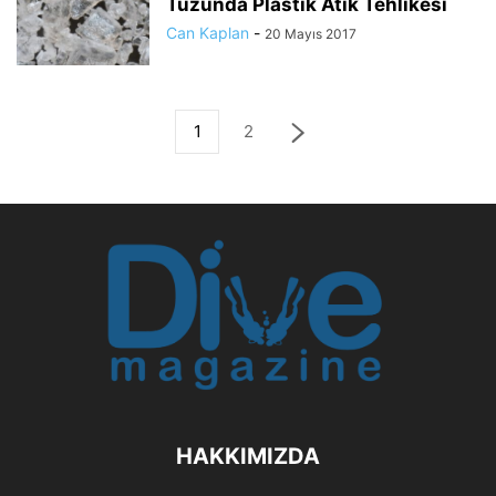
Tuzunda Plastik Atık Tehlikesi
Can Kaplan
-
20 Mayıs 2017
1
2
HAKKIMIZDA