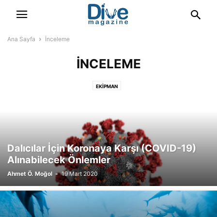
Ana Sayfa
İnceleme
İNCELEME
EKIPMAN
Dalıcılar İçin Koronaya Karşı (COVID-19)
Alınabilecek Önlemler
Ahmet Ö. Moğol
-
19 Mart 2020