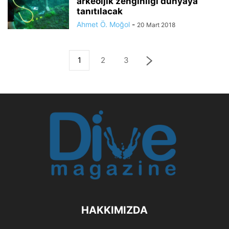
arkeoljik zenginliği dünyaya
tanıtılacak
Ahmet Ö. Moğol
-
20 Mart 2018
1
2
3
HAKKIMIZDA