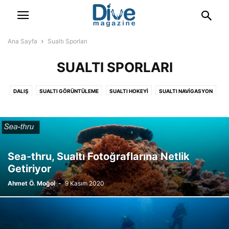
Ana Sayfa
Sualtı Sporları
SUALTI SPORLARI
DALIŞ
SUALTI GÖRÜNTÜLEME
SUALTI HOKEYI
SUALTI NAVIGASYON
SUALTI RAGBISI
Sea-thru, Sualtı Fotoğraflarına Netlik
Getiriyor
Ahmet Ö. Moğol
-
9 Kasım 2020