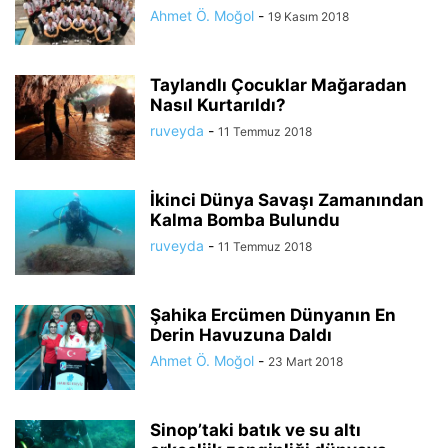
Ahmet Ö. Moğol
-
19 Kasım 2018
Taylandlı Çocuklar Mağaradan
Nasıl Kurtarıldı?
ruveyda
-
11 Temmuz 2018
İkinci Dünya Savaşı Zamanından
Kalma Bomba Bulundu
ruveyda
-
11 Temmuz 2018
Şahika Ercümen Dünyanın En
Derin Havuzuna Daldı
Ahmet Ö. Moğol
-
23 Mart 2018
Sinop’taki batık ve su altı