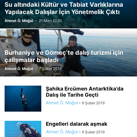
Su altındaki Kültür ve Tabiat Varlıklarına
Yapılacak Dalışlar İçin Yönetmelik Çıktı
Ahmet Ö. Moğol
-
21 Mart 2020
Burhaniye ve Gömeç’te dalış turizmi için
çalışmalar başladı
Ahmet Ö. Moğol
-
7 Şubat 2019
Şahika Ercümen Antarktika’da
Dalış ile Tarihe Geçti
Ahmet Ö. Moğol
-
6 Şubat 2019
Engelleri dalarak aşmak
Ahmet Ö. Moğol
-
6 Şubat 2019