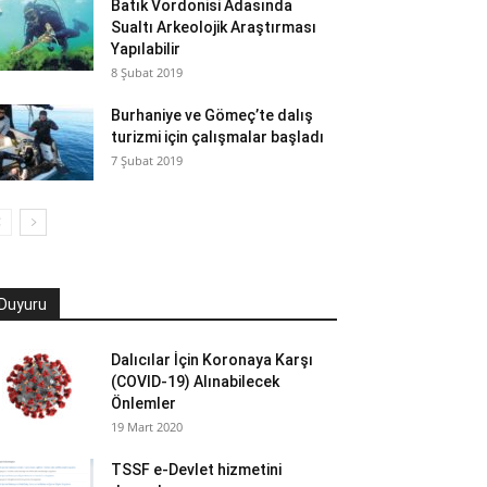
Batık Vordonisi Adasında
Sualtı Arkeolojik Araştırması
Yapılabilir
8 Şubat 2019
Burhaniye ve Gömeç’te dalış
turizmi için çalışmalar başladı
7 Şubat 2019
Duyuru
Dalıcılar İçin Koronaya Karşı
(COVID-19) Alınabilecek
Önlemler
19 Mart 2020
TSSF e-Devlet hizmetini