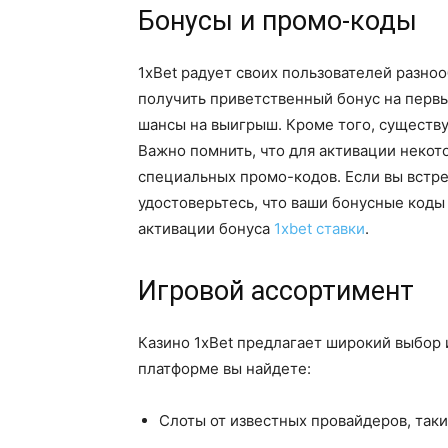
Бонусы и промо-коды
1xBet радует своих пользователей разно
получить приветственный бонус на первы
шансы на выигрыш. Кроме того, существу
Важно помнить, что для активации некот
специальных промо-кодов. Если вы встре
удостоверьтесь, что ваши бонусные коды
активации бонуса
1xbet ставки
.
Игровой ассортимент
Казино 1xBet предлагает широкий выбор 
платформе вы найдете:
Слоты от известных провайдеров, таких