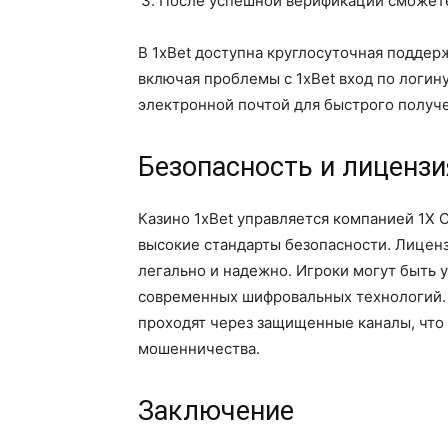
После успешной верификации сможете
В 1xBet доступна круглосуточная поддер
включая проблемы с 1xBet вход по логин
электронной почтой для быстрого получ
Безопасность и лицензи
Казино 1xBet управляется компанией 1X C
высокие стандарты безопасности. Лиценз
легально и надежно. Игроки могут быть
современных шифровальных технологий. 
проходят через защищенные каналы, что
мошенничества.
Заключение