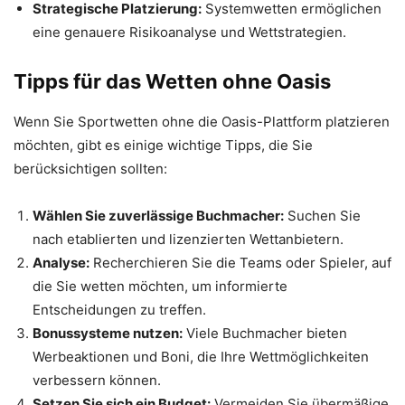
Strategische Platzierung:
Systemwetten ermöglichen
eine genauere Risikoanalyse und Wettstrategien.
Tipps für das Wetten ohne Oasis
Wenn Sie Sportwetten ohne die Oasis-Plattform platzieren
möchten, gibt es einige wichtige Tipps, die Sie
berücksichtigen sollten:
Wählen Sie zuverlässige Buchmacher:
Suchen Sie
nach etablierten und lizenzierten Wettanbietern.
Analyse:
Recherchieren Sie die Teams oder Spieler, auf
die Sie wetten möchten, um informierte
Entscheidungen zu treffen.
Bonussysteme nutzen:
Viele Buchmacher bieten
Werbeaktionen und Boni, die Ihre Wettmöglichkeiten
verbessern können.
Setzen Sie sich ein Budget:
Vermeiden Sie übermäßige