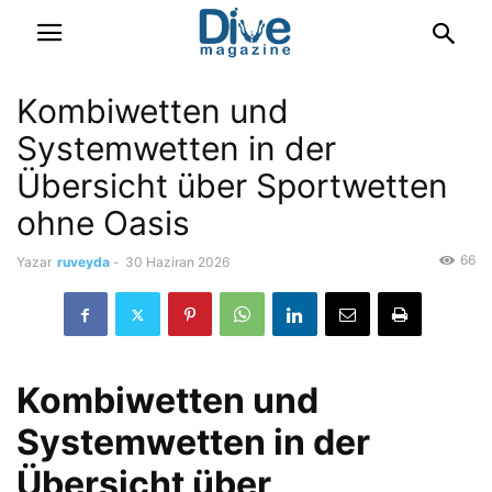
Kombiwetten und
Systemwetten in der
Übersicht über Sportwetten
ohne Oasis
66
Yazar
ruveyda
-
30 Haziran 2026
Kombiwetten und
Systemwetten in der
Übersicht über