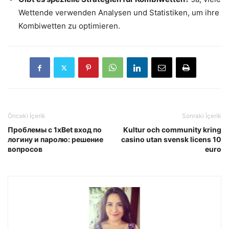
Wettende verwenden Analysen und Statistiken, um ihre
Kombiwetten zu optimieren.
Önceki İçerik
Sonraki İçerik
Проблемы с 1xBet вход по
Kultur och community kring
логину и паролю: решение
casino utan svensk licens 10
вопросов
euro