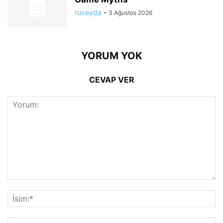
ruveyda
-
3 Ağustos 2026
YORUM YOK
CEVAP VER