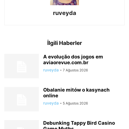
ruveyda
İlgili Haberler
A evolução dos jogos em
aviaorevue.com.br
ruveyda
-
7 Ağustos 2026
Obalanie mitów o kasynach
online
ruveyda
-
5 Ağustos 2026
Debunking Tappy Bird Casino
Game Myths