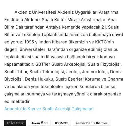
Akdeniz Üniversitesi Akdeniz Uygarlıkları Araştırma
Enstitüsü Akdeniz Sualtı Kültür Mirası Araştırmaları Ana
Bilim Dalı tarafından Antalya Kemer’de yapılacak 21. Sualtı
Bilim ve Teknoloji Toplantısında aramızda bulunmaya davet
ediyoruz. 1995 yılından itibaren ülkemizin ve KKTC’nin
değerli üniversiteleri tarafından organize edilmiş olan bu
toplantı dizisi sualtı dünyasıyla bağlantılı birçok konuyu
kapsamaktadır. SBT’ler Sualtı Arkeolojisi, Sualtı Fizyolojisi,
Sualtı Tıbbı, Sualtı Teknolojisi, Jeoloji, Jeomorfoloji, Deniz
Biyolojisi, Deniz Hukuku, Sualtı Eserleri Koruma ve Onarımı
ve bu alanda yeni teknolojileri içeren konularda bilimsel
çalışmaları sunmaya ve tartışmaya yönelik olarak organize
edilmektedir.
Anadolu’da Kıyı ve Sualtı Arkeolji Çalışmaları
ETIKETLER
Hakan Öniz
ICOMOS
Kemer Deniz Bilimleri