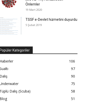
Önlemler
19 Mart 2020
TSSF e-Devlet hizmetini duyurdu
5 Şubat 2019
Popüler Kategoriler
Haberler
106
Sualtı
97
Dalış
90
Underwater
75
Tüplü Dalış (Scuba)
58
Blog
51