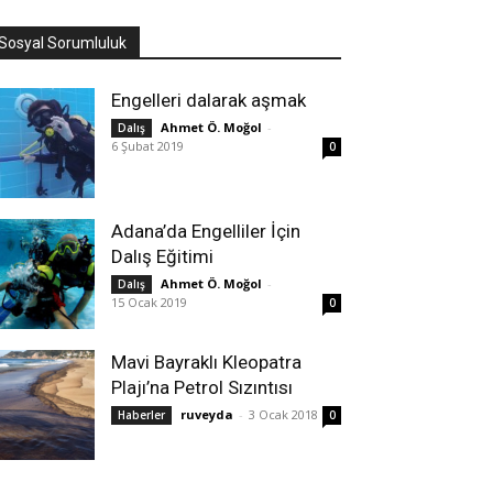
Sosyal Sorumluluk
Engelleri dalarak aşmak
Ahmet Ö. Moğol
-
Dalış
6 Şubat 2019
0
Adana’da Engelliler İçin
Dalış Eğitimi
Ahmet Ö. Moğol
-
Dalış
15 Ocak 2019
0
Mavi Bayraklı Kleopatra
Plajı’na Petrol Sızıntısı
ruveyda
-
3 Ocak 2018
Haberler
0