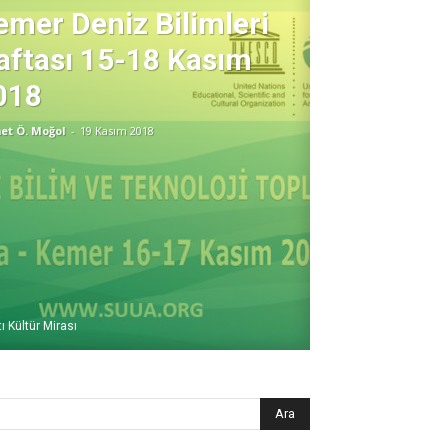
emer Deniz Bilimleri
aftası 15-18 Kasım
018
et Ö. Moğol
-
19 Kasım 2018
ı Kültür Mirası