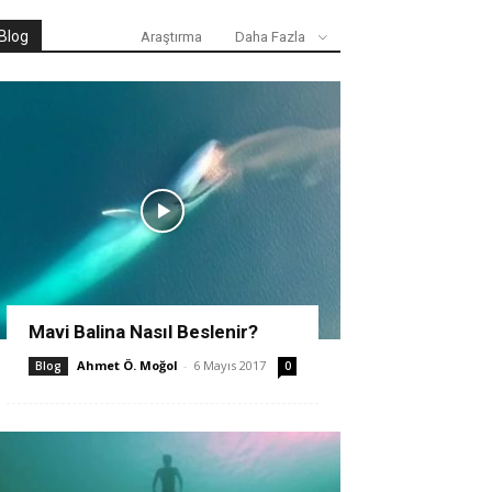
Blog
Araştırma
Daha Fazla
Mavi Balina Nasıl Beslenir?
Ahmet Ö. Moğol
-
6 Mayıs 2017
Blog
0