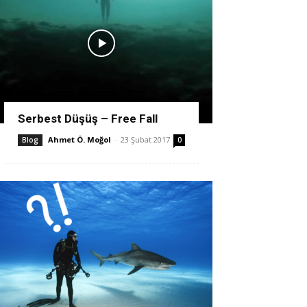
Serbest Düşüş – Free Fall
Ahmet Ö. Moğol
-
23 Şubat 2017
Blog
0