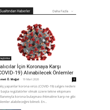
Sualtından Haberler
Daha Fazla
raştırma
alıcılar İçin Koronaya Karşı
COVID-19) Alınabilecek Önlemler
met Ö. Moğol
-
19 Mart 2020
0
lış yapanlar korona virüs (COVID-19) salgını nedeni
e başta regülatörler olmak üzere tekne ekipmanı
llanımıyla korona bulaşması ihtimaline karşı ne gibi
lemler alabileceğini bilmeli. En...