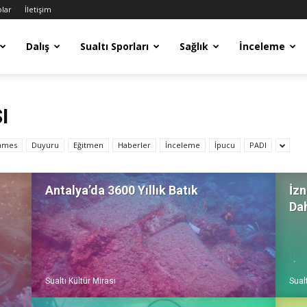
olar
İletişim
Dalış
Sualtı Sporları
Sağlık
İnceleme
I
ames
Duyuru
Eğitmen
Haberler
İnceleme
İpucu
PADI
Antalya’da 3600 Yıllık Batık
İzn
Dah
Sualtı Kültür Mirası
Sualt