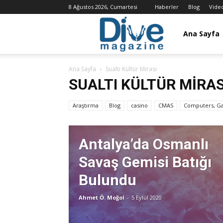
8 Ağustos 2026, Cumartesi
Haberler
Blog
Vide
Dalış
Ana Sayfa
Ana Sayfa
Sualtı Kültür Mirası
Dergisi
SUALTI KÜLTÜR MIRAS
Araştırma
Blog
casino
CMAS
Computers, G
/
Antalya’da Osmanlı
Dive
Savaş Gemisi Batığı
Bulundu
Magazine
Ahmet Ö. Moğol
-
5 Eylül 2020