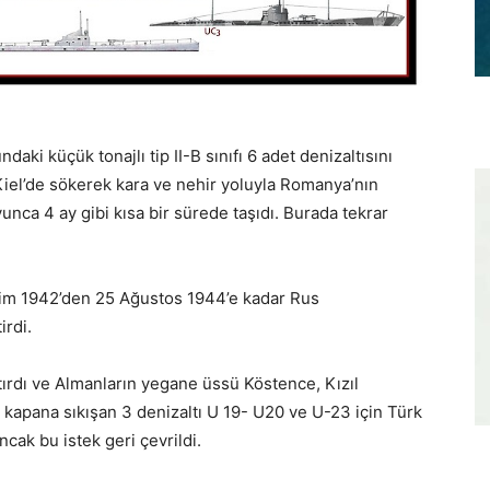
ki küçük tonajlı tip II-B sınıfı 6 adet denizaltısını
el’de sökerek kara ve nehir yoluyla Romanya’nın
nca 4 ay gibi kısa bir sürede taşıdı. Burada tekrar
 Ekim 1942’den 25 Ağustos 1944’e kadar Rus
rdi.
tırdı ve Almanların yegane üssü Köstence, Kızıl
 kapana sıkışan 3 denizaltı U 19- U20 ve U-23 için Türk
cak bu istek geri çevrildi.