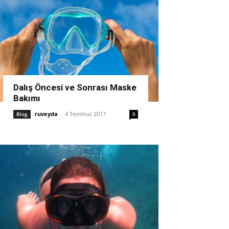
Dalış Öncesi ve Sonrası Maske
Bakımı
ruveyda
-
4 Temmuz 2017
Blog
0