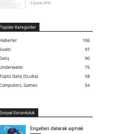
5 Şubat 2019
Popüler Kategoriler
Haberler
106
Sualtı
97
Dalış
90
Underwater
75
Tüplü Dalış (Scuba)
58
Computers, Games
54
Sosyal Sorumluluk
Engelleri dalarak aşmak