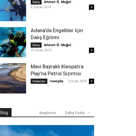
Ahmet Ö. Moğol
-
Dalış
6 Şubat 2019
0
Adana’da Engelliler İçin
Dalış Eğitimi
Ahmet Ö. Moğol
-
Dalış
15 Ocak 2019
0
Mavi Bayraklı Kleopatra
Plajı’na Petrol Sızıntısı
ruveyda
-
3 Ocak 2018
Haberler
0
Blog
Araştırma
Daha Fazla