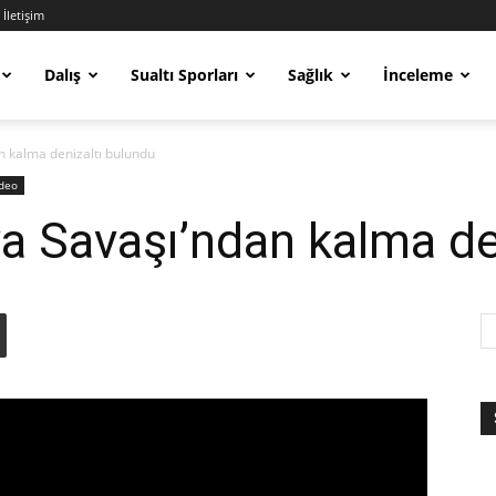
İletişim
Dalış
Sualtı Sporları
Sağlık
İnceleme
n kalma denizaltı bulundu
deo
a Savaşı’ndan kalma de