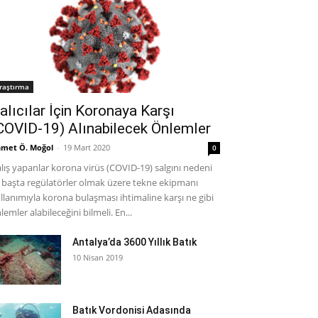
raştırma
alıcılar İçin Koronaya Karşı
COVID-19) Alınabilecek Önlemler
met Ö. Moğol
-
19 Mart 2020
0
lış yapanlar korona virüs (COVID-19) salgını nedeni
e başta regülatörler olmak üzere tekne ekipmanı
llanımıyla korona bulaşması ihtimaline karşı ne gibi
lemler alabileceğini bilmeli. En...
Antalya’da 3600 Yıllık Batık
10 Nisan 2019
Batık Vordonisi Adasında