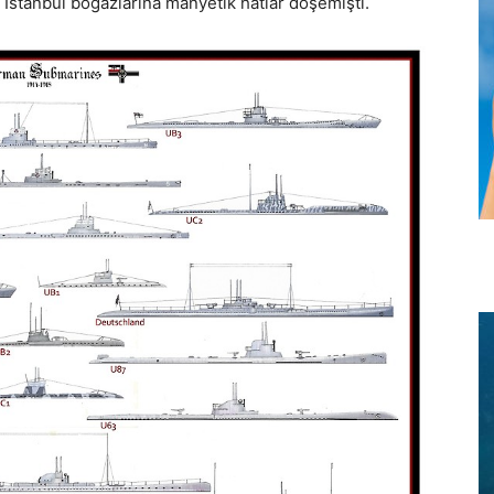
 İstanbul boğazlarına manyetik hatlar döşemişti.