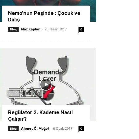
Nemo’nun Peşinde : Çocuk ve
Dalış
Naz Kaplan
-
23 Nisan 2017
Blog
0
Regülator 2. Kademe Nasıl
Çalışır?
Ahmet Ö. Moğol
-
6 Ocak 2017
Blog
0