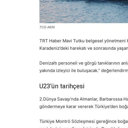
TCG-AKIN
TRT Haber Mavi Tutku belgesel yönetmeni H
Karadeniz’deki harekatı ve sonrasında yaşana
Denizaltı personeli ve görgü tanıklarının an
yakında izleyici ile buluşacak.” değerlendirm
U23’ün tarihçesi
2.Dünya Savaşı’nda Almanlar, Barbarossa Har
göndermeye karar vererek Türkiye’den boğaz
Türkiye Montrö Sözleşmesi gereğince boğazla