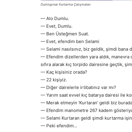
Dumlupınar Kurtarma Çalışmaları
— Alo Dumlu.
— Evet, Dumlu.
— Ben Üsteğmen Suat.
— Evet, efendim ben Selami
— Selami nasılsınız, biz geldik, şimdi bana 
— Efendim dizellerden yara aldık, manevra d
sıfıra alarak kıç torpido dairesine geçtik, şi
— Kaç kişisiniz orada?
— 22 kişiyiz.
— Diğer dairelerle irtibatınız var mı?
— Yarım saat evvel kıç batarya dairesi ile k
— Merak etmeyin ‘Kurtaran’ geldi biz burada
— Efendim manometre 267 kadem gösteriy
— Selami Kurtaran geldi şimdi kurtarma işine
— Peki efendim…