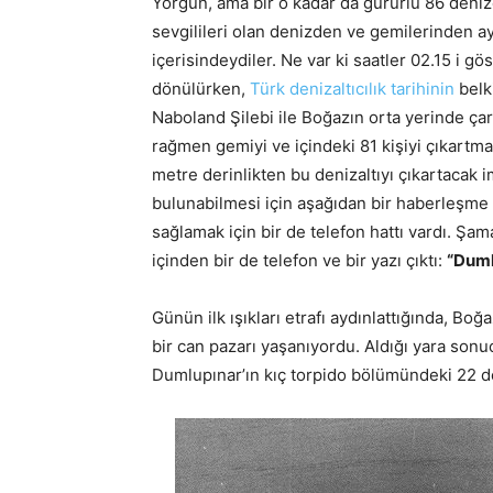
Yorgun, ama bir o kadar da gururlu 86 denizc
sevgilileri olan denizden ve gemilerinden ay
içerisindeydiler. Ne var ki saatler 02.15 i gö
dönülürken,
Türk denizaltıcılık tarihinin
belki
Naboland Şilebi ile Boğazın orta yerinde çar
rağmen gemiyi ve içindeki 81 kişiyi çıkartm
metre derinlikten bu denizaltıyı çıkartacak i
bulunabilmesi için aşağıdan bir haberleşme ş
sağlamak için bir de telefon hattı vardı. Şa
içinden bir de telefon ve bir yazı çıktı:
“Duml
Günün ilk ışıkları etrafı aydınlattığında, Bo
bir can pazarı yaşanıyordu. Aldığı yara son
Dumlupınar’ın kıç torpido bölümündeki 22 de