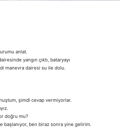
durumu anlat.
airesinde yangın çıktı, bataryayı
mdi manevra dairesi su ile dolu.
onuştum, şimdi cevap vermiyorlar.
yız.
or doğru mu?
 başlanıyor, ben biraz sonra yine gelirim.