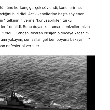
 tümüne korkunç gerçek söylendi; kendilerini su
ğını bildirildi. Artık kendilerine başta söylenen
” telkininin yerine “konuşabilirler, türkü
lirler ” denildi. Bunu duyan kahraman denizcilerimizin
! ” oldu. O andan itibaren oksijen bitinceye kadar 72
igaramı yakayım, sen sallan gel ben boyuna bakayım… ”
on nefeslerini verdiler.