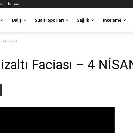
ar
İletişim
Dalış
Sualtı Sporları
Sağlık
İnceleme
NİSAN 1953
zaltı Faciası – 4 NİS