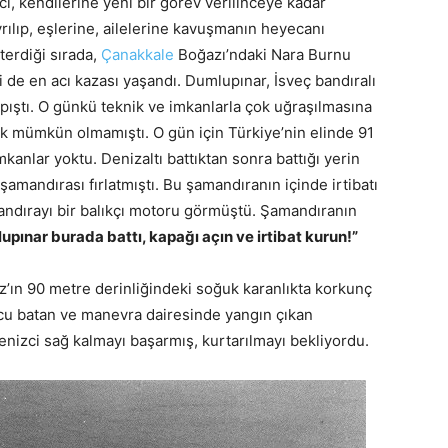
i, kendilerine yeni bir görev verilinceye kadar
rılıp, eşlerine, ailelerine kavuşmanın heyecanı
sterdiği sırada,
Çanakkale
Boğazı’ndaki Nara Burnu
 de en acı kazası yaşandı. Dumlupınar, İsveç bandıralı
pıştı. O günkü teknik ve imkanlarla çok uğraşılmasına
ak mümkün olmamıştı. O gün için Türkiye’nin elinde 91
mkanlar yoktu. Denizaltı battıktan sonra battığı yerin
amandırası fırlatmıştı. Bu şamandıranın içinde irtibatı
mandırayı bir balıkçı motoru görmüştü. Şamandıranın
upınar burada battı, kapağı açın ve irtibat kurun!”
ğaz’ın 90 metre derinliğindeki soğuk karanlıkta korkunç
ucu batan ve manevra dairesinde yangın çıkan
nizci sağ kalmayı başarmış, kurtarılmayı bekliyordu.