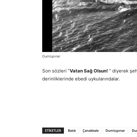
Dumlupınar
Son sözleri “
Vatan Sağ Olsun!
” diyerek şeh
derinliklerinde ebedi uykularındalar.
ETIKETLER
Batık
Çanakkale
Dumlupınar
Dum