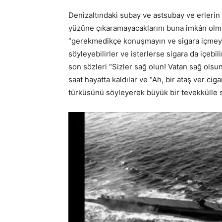
Denizaltındaki subay ve astsubay ve erlerin
yüzüne çıkaramayacaklarını buna imkân olmadı
“gerekmedikçe konuşmayın ve sigara içmeyin 
söyleyebilirler ve isterlerse sigara da içebi
son sözleri “Sizler sağ olun! Vatan sağ olsun
saat hayatta kaldılar ve “Ah, bir ataş ver c
türküsünü söyleyerek büyük bir tevekkülle s