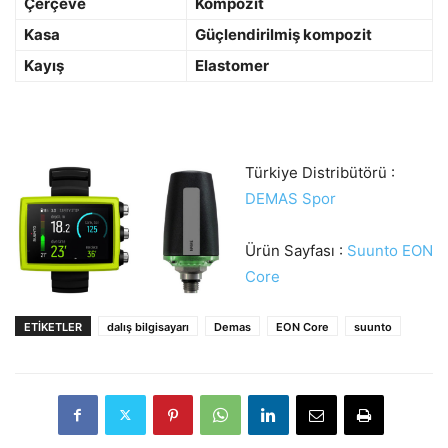
Çerçeve
Kompozit
Kasa
Güçlendirilmiş kompozit
Kayış
Elastomer
Türkiye Distribütörü :
DEMAS Spor
Ürün Sayfası :
Suunto EON
Core
ETIKETLER
dalış bilgisayarı
Demas
EON Core
suunto