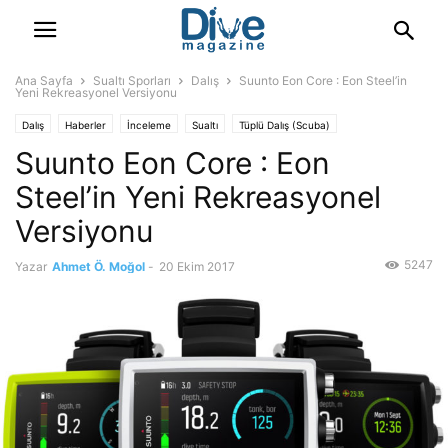
Ana Sayfa
Sualtı Sporları
Dalış
Suunto Eon Core : Eon Steel’in
Yeni Rekreasyonel Versiyonu
Dalış
Haberler
İnceleme
Sualtı
Tüplü Dalış (Scuba)
Suunto Eon Core : Eon
Steel’in Yeni Rekreasyonel
Versiyonu
5247
Yazar
Ahmet Ö. Moğol
-
20 Ekim 2017