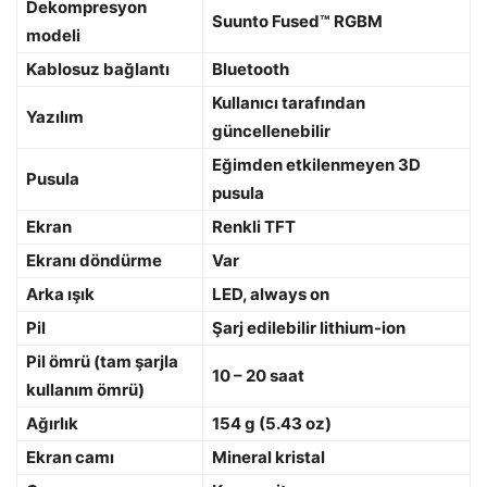
Dekompresyon
Suunto Fused™ RGBM
modeli
Kablosuz bağlantı
Bluetooth
Kullanıcı tarafından
Yazılım
güncellenebilir
Eğimden etkilenmeyen 3D
Pusula
pusula
Ekran
Renkli TFT
Ekranı döndürme
Var
Arka ışık
LED, always on
Pil
Şarj edilebilir lithium-ion
Pil ömrü (tam şarjla
10 – 20 saat
kullanım ömrü)
Ağırlık
154 g (5.43 oz)
Ekran camı
Mineral kristal