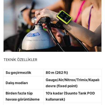
TEKNİK ÖZELLİKLER
Su geçirmezlik
80 m (262 ft)
Gauge/Air/Nitrox/Trimix/Kapalı
Dalış modları
devre (fixed point)
Birden fazla tüp
10’a kadar (Suunto Tank POD
havası görüntüleme
kullanarak)