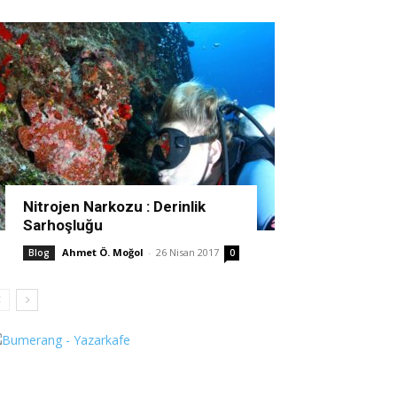
Nitrojen Narkozu : Derinlik
Sarhoşluğu
Ahmet Ö. Moğol
-
26 Nisan 2017
Blog
0