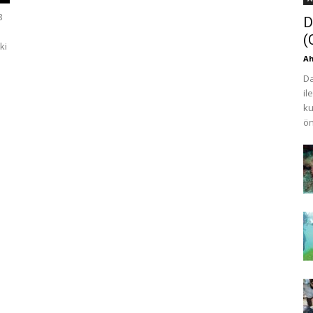
8
D
(
ki
Ah
Da
il
ku
ön