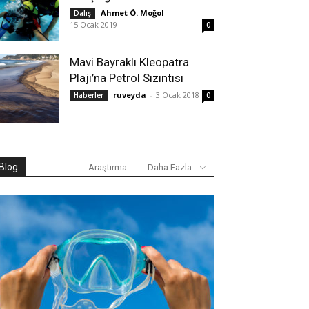
Ahmet Ö. Moğol
-
Dalış
15 Ocak 2019
0
Mavi Bayraklı Kleopatra
Plajı’na Petrol Sızıntısı
ruveyda
-
3 Ocak 2018
Haberler
0
Blog
Araştırma
Daha Fazla