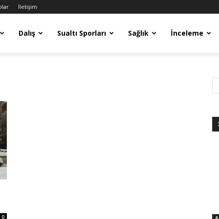
olar
İletişim
Dalış
Sualtı Sporları
Sağlık
İnceleme
0
A