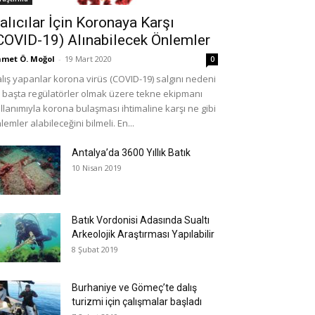
alıcılar İçin Koronaya Karşı
COVID-19) Alınabilecek Önlemler
met Ö. Moğol
-
19 Mart 2020
0
lış yapanlar korona virüs (COVID-19) salgını nedeni
e başta regülatörler olmak üzere tekne ekipmanı
llanımıyla korona bulaşması ihtimaline karşı ne gibi
lemler alabileceğini bilmeli. En...
Antalya’da 3600 Yıllık Batık
10 Nisan 2019
Batık Vordonisi Adasında Sualtı
Arkeolojik Araştırması Yapılabilir
8 Şubat 2019
Burhaniye ve Gömeç’te dalış
turizmi için çalışmalar başladı