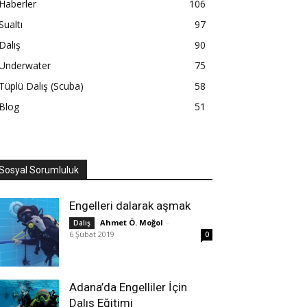
Haberler
106
Sualtı
97
Dalış
90
Underwater
75
Tüplü Dalış (Scuba)
58
Blog
51
Sosyal Sorumluluk
Engelleri dalarak aşmak
Ahmet Ö. Moğol
-
Dalış
6 Şubat 2019
0
Adana’da Engelliler İçin
Dalış Eğitimi