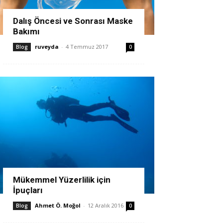
Dalış Öncesi ve Sonrası Maske
Bakımı
ruveyda
-
4 Temmuz 2017
Blog
0
Mükemmel Yüzerlilik için
İpuçları
Ahmet Ö. Moğol
-
12 Aralık 2016
Blog
0