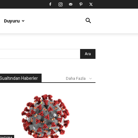
Duyuru
Sualtından Haberler
Daha Fazla
raştırma