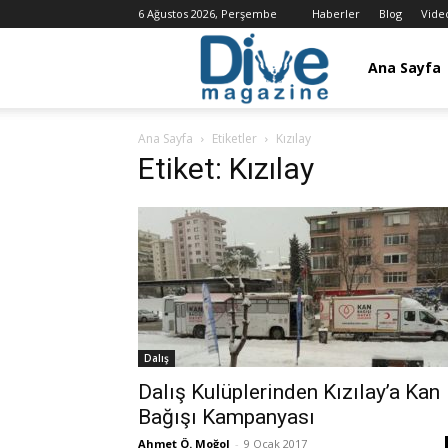
6 Ağustos 2026, Perşembe
Haberler
Blog
Vide
Dalış
Ana Sayfa
Ana Sayfa
Etiketler
Kızılay
Dergisi
Etiket: Kızılay
/
Dive
Dalış
Magazine
Dalış Kulüplerinden Kızılay’a Kan
Bağışı Kampanyası
Ahmet Ö. Moğol
-
9 Ocak 2017