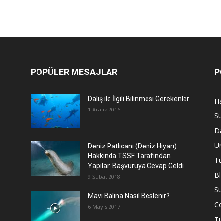
POPÜLER MESAJLAR
P
Dalış ile İlgili Bilinmesi Gerekenler
Ha
1 Aralık 2016
Su
Da
U
Deniz Patlıcanı (Deniz Hıyarı)
Hakkında TSSF Tarafından
Tü
Yapılan Başvuruya Cevap Geldi.
B
9 Şubat 2018
Su
Mavi Balina Nasıl Beslenir?
C
6 Mayıs 2017
T