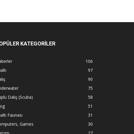
OPÜLER KATEGORİLER
berler
106
altı
97
lış
90
nderwater
75
plü Dalış (Scuba)
58
log
51
altı Faunası
31
omputers, Games
30
urizm
27