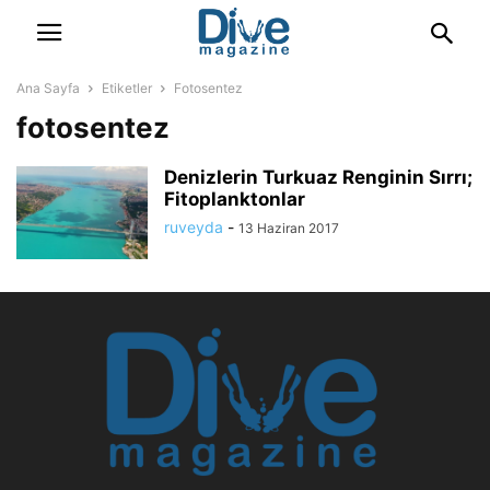
Ana Sayfa
Etiketler
Fotosentez
fotosentez
Denizlerin Turkuaz Renginin Sırrı;
Fitoplanktonlar
ruveyda
-
13 Haziran 2017