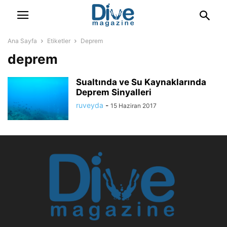
Ana Sayfa
Etiketler
Deprem
deprem
Sualtında ve Su Kaynaklarında
Deprem Sinyalleri
ruveyda
-
15 Haziran 2017