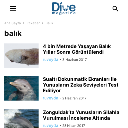
Ana Sayfa
Etiketler
Balık
balık
4 bin Metrede Yaşayan Balık
Yıllar Sonra Görüntülendi
ruveyda
-
3 Haziran 2017
Sualtı Dokunmatik Ekranları ile
Yunusların Zeka Seviyeleri Test
Ediliyor
ruveyda
-
2 Haziran 2017
Zonguldak’ta Yunusların Silahla
Vurulması İnceleme Altında
ruveyda
-
28 Nisan 2017