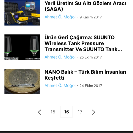
Yerli Üretim Su Altı Gözlem Aracı
(SAGA)
Ahmet Ö. Moğol
-
9 Kasım 2017
Ürün Geri Çağırma: SUUNTO
Wireless Tank Pressure
Transmitter Ve SUUNTO Tank...
Ahmet Ö. Moğol
-
25 Ekim 2017
NANO Balık – Türk Bilim İnsanları
Keşfetti
Ahmet Ö. Moğol
-
24 Ekim 2017
15
16
17