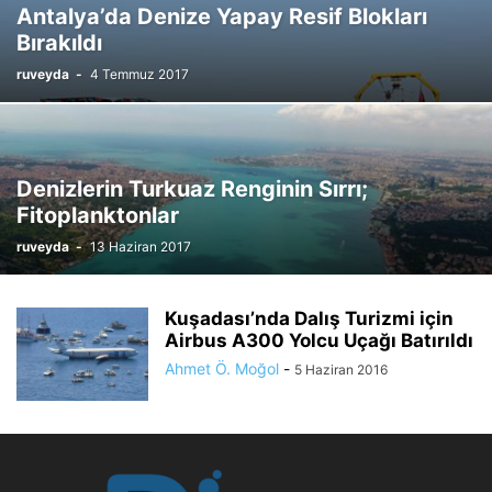
Antalya’da Denize Yapay Resif Blokları
Bırakıldı
ruveyda
-
4 Temmuz 2017
Denizlerin Turkuaz Renginin Sırrı;
Fitoplanktonlar
ruveyda
-
13 Haziran 2017
Kuşadası’nda Dalış Turizmi için
Airbus A300 Yolcu Uçağı Batırıldı
Ahmet Ö. Moğol
-
5 Haziran 2016