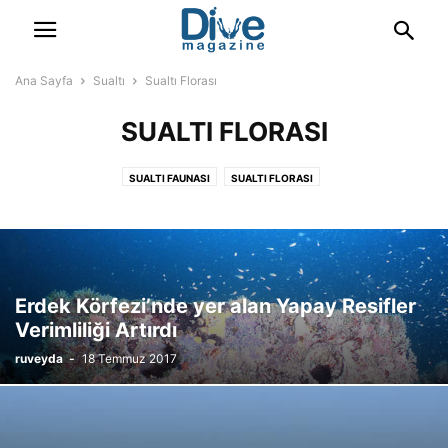
Ana Sayfa
Sualtı
Sualtı Florası
SUALTI FLORASI
SUALTI FAUNASI
SUALTI FLORASI
Erdek Körfezi’nde yer alan Yapay Resifler
Verimliliği Artırdı
ruveyda
-
18 Temmuz 2017