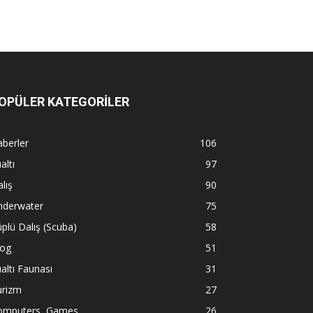
OPÜLER KATEGORİLER
berler
106
altı
97
lış
90
nderwater
75
plü Dalış (Scuba)
58
log
51
altı Faunası
31
urizm
27
omputers, Games
26