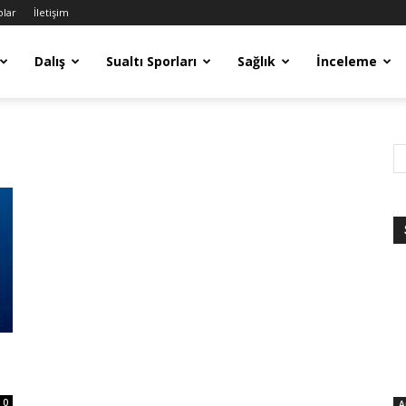
olar
İletişim
Dalış
Sualtı Sporları
Sağlık
İnceleme
0
A