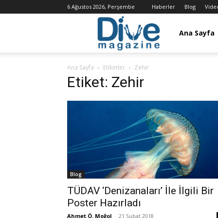
6 Ağustos 2026, Perşembe
Haberler
Blog
Vide
Dalış
Ana Sayfa
Ana Sayfa
Etiketler
Zehir
Dergisi
Etiket: Zehir
/
Dive
Blog
Magazine
TÜDAV ‘Denizanaları’ İle İlgili Bir
Poster Hazırladı
Ahmet Ö. Moğol
-
21 Şubat 2018