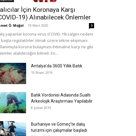
alıcılar İçin Koronaya Karşı
COVID-19) Alınabilecek Önlemler
met Ö. Moğol
-
19 Mart 2020
0
lış yapanlar korona virüs (COVID-19) salgını nedeni
e başta regülatörler olmak üzere tekne ekipmanı
llanımıyla korona bulaşması ihtimaline karşı ne gibi
lemler alabileceğini bilmeli. En...
Antalya’da 3600 Yıllık Batık
10 Nisan 2019
Batık Vordonisi Adasında Sualtı
Arkeolojik Araştırması Yapılabilir
8 Şubat 2019
Burhaniye ve Gömeç’te dalış
turizmi için çalışmalar başladı