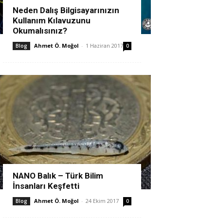
Neden Dalış Bilgisayarınızın
Kullanım Kılavuzunu
Okumalısınız?
Ahmet Ö. Moğol
-
1 Haziran 2017
Blog
0
NANO Balık – Türk Bilim
İnsanları Keşfetti
Ahmet Ö. Moğol
-
24 Ekim 2017
Blog
0