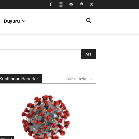
Duyuru
Sualtından Haberler
Daha Fazla
raştırma