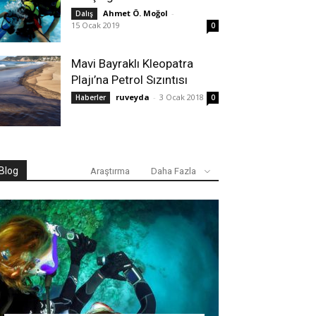
Ahmet Ö. Moğol
-
Dalış
15 Ocak 2019
0
Mavi Bayraklı Kleopatra
Plajı’na Petrol Sızıntısı
ruveyda
-
3 Ocak 2018
Haberler
0
Blog
Araştırma
Daha Fazla