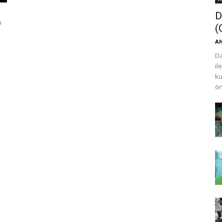
D
n
(
Ah
Da
il
ku
ön