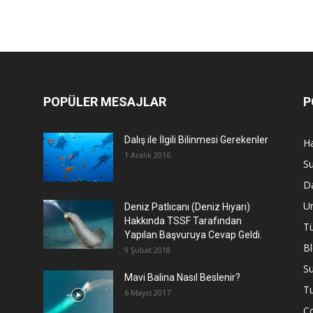
POPÜLER MESAJLAR
P
Dalış ile İlgili Bilinmesi Gerekenler
Ha
1 Aralık 2016
Su
Da
U
Deniz Patlıcanı (Deniz Hıyarı)
Hakkında TSSF Tarafından
Tü
Yapılan Başvuruya Cevap Geldi.
B
9 Şubat 2018
Su
Mavi Balina Nasıl Beslenir?
T
6 Mayıs 2017
C