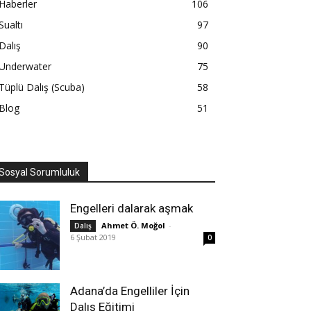
Haberler
106
Sualtı
97
Dalış
90
Underwater
75
Tüplü Dalış (Scuba)
58
Blog
51
Sosyal Sorumluluk
Engelleri dalarak aşmak
Ahmet Ö. Moğol
-
Dalış
6 Şubat 2019
0
Adana’da Engelliler İçin
Dalış Eğitimi