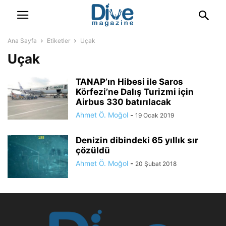
Ana Sayfa
Etiketler
Uçak
Uçak
TANAP’ın Hibesi ile Saros
Körfezi’ne Dalış Turizmi için
Airbus 330 batırılacak
Ahmet Ö. Moğol
-
19 Ocak 2019
Denizin dibindeki 65 yıllık sır
çözüldü
Ahmet Ö. Moğol
-
20 Şubat 2018