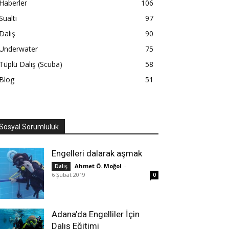
Haberler
106
Sualtı
97
Dalış
90
Underwater
75
Tüplü Dalış (Scuba)
58
Blog
51
Sosyal Sorumluluk
Engelleri dalarak aşmak
Ahmet Ö. Moğol
-
Dalış
6 Şubat 2019
0
Adana’da Engelliler İçin
Dalış Eğitimi