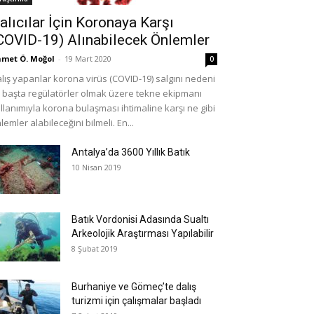
alıcılar İçin Koronaya Karşı
COVID-19) Alınabilecek Önlemler
met Ö. Moğol
-
19 Mart 2020
0
lış yapanlar korona virüs (COVID-19) salgını nedeni
e başta regülatörler olmak üzere tekne ekipmanı
llanımıyla korona bulaşması ihtimaline karşı ne gibi
lemler alabileceğini bilmeli. En...
Antalya’da 3600 Yıllık Batık
10 Nisan 2019
Batık Vordonisi Adasında Sualtı
Arkeolojik Araştırması Yapılabilir
8 Şubat 2019
Burhaniye ve Gömeç’te dalış
turizmi için çalışmalar başladı