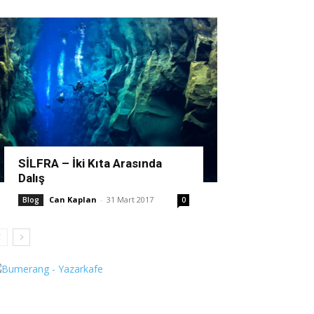
SİLFRA – İki Kıta Arasında
Dalış
Can Kaplan
-
31 Mart 2017
Blog
0