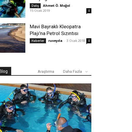
Ahmet Ö. Moğol
-
Dalış
15 Ocak 2019
0
Mavi Bayraklı Kleopatra
Plajı’na Petrol Sızıntısı
ruveyda
-
3 Ocak 2018
Haberler
0
Blog
Araştırma
Daha Fazla