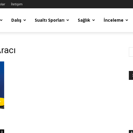
olar
İletişim
Dalış
Sualtı Sporları
Sağlık
İnceleme
Aracı
0
A