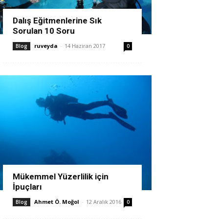
Dalış Eğitmenlerine Sık
Sorulan 10 Soru
ruveyda
-
14 Haziran 2017
Blog
0
Mükemmel Yüzerlilik için
İpuçları
Ahmet Ö. Moğol
-
12 Aralık 2016
Blog
0