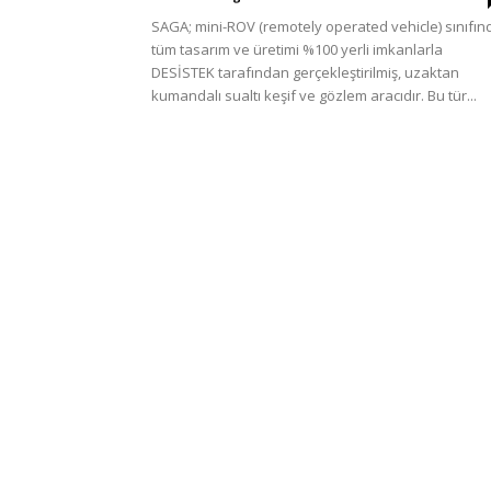
Türkiye
SAGA; mini-ROV (remotely operated vehicle) sınıfın
tüm tasarım ve üretimi %100 yerli imkanlarla
DESİSTEK tarafından gerçekleştirilmiş, uzaktan
kumandalı sualtı keşif ve gözlem aracıdır. Bu tür...