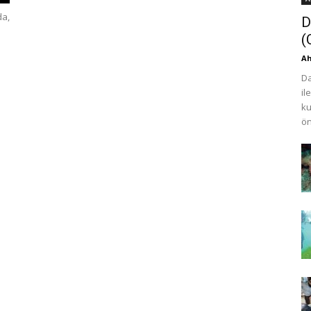
da,
D
(
Ah
Da
il
ku
ön