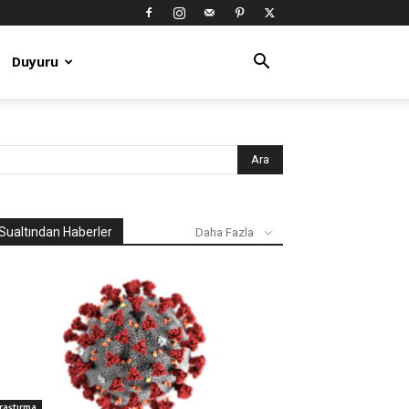
Duyuru
Sualtından Haberler
Daha Fazla
raştırma