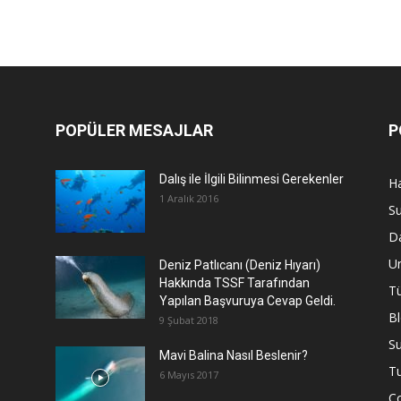
POPÜLER MESAJLAR
P
Dalış ile İlgili Bilinmesi Gerekenler
Ha
1 Aralık 2016
Su
Da
U
Deniz Patlıcanı (Deniz Hıyarı)
Hakkında TSSF Tarafından
Tü
Yapılan Başvuruya Cevap Geldi.
B
9 Şubat 2018
Su
Mavi Balina Nasıl Beslenir?
T
6 Mayıs 2017
C