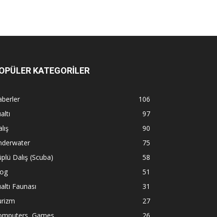
OPÜLER KATEGORİLER
berler
106
altı
97
lış
90
nderwater
75
plü Dalış (Scuba)
58
log
51
altı Faunası
31
urizm
27
omputers, Games
26