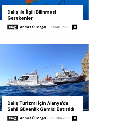
Dalış ile İlgili Bilinmesi
Gerekenler
Ahmet Ö. Moğol
-
1 Aralık 2016
Blog
0
Dalış Turizmi İçin Alanya’da
Sahil Güvenlik Gemisi Batırıldı
Ahmet Ö. Moğol
-
19 Ekim 2017
Blog
0