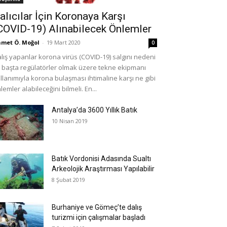
alıcılar İçin Koronaya Karşı
COVID-19) Alınabilecek Önlemler
met Ö. Moğol
-
19 Mart 2020
0
lış yapanlar korona virüs (COVID-19) salgını nedeni
e başta regülatörler olmak üzere tekne ekipmanı
llanımıyla korona bulaşması ihtimaline karşı ne gibi
lemler alabileceğini bilmeli. En...
Antalya’da 3600 Yıllık Batık
10 Nisan 2019
Batık Vordonisi Adasında Sualtı
Arkeolojik Araştırması Yapılabilir
8 Şubat 2019
Burhaniye ve Gömeç’te dalış
turizmi için çalışmalar başladı