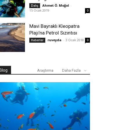
Ahmet Ö. Moğol
-
Dalış
15 Ocak 2019
0
Mavi Bayraklı Kleopatra
Plajı’na Petrol Sızıntısı
ruveyda
-
3 Ocak 2018
Haberler
0
Blog
Araştırma
Daha Fazla