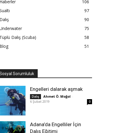
Haberler
106
Sualtı
97
Dalış
90
Underwater
75
Tüplü Dalış (Scuba)
58
Blog
51
Sosyal Sorumluluk
Engelleri dalarak aşmak
Ahmet Ö. Moğol
-
Dalış
6 Şubat 2019
0
Adana’da Engelliler İçin
Dalış Eğitimi