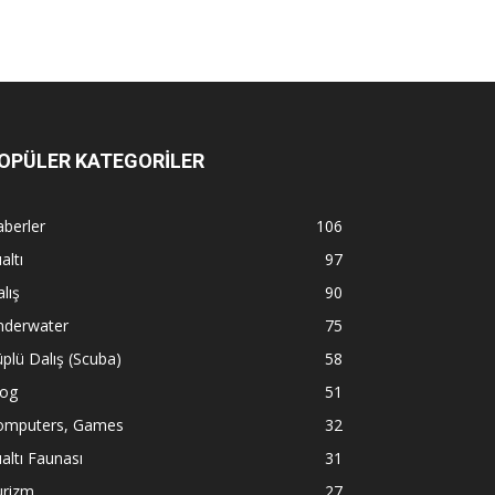
OPÜLER KATEGORİLER
berler
106
altı
97
lış
90
nderwater
75
plü Dalış (Scuba)
58
log
51
omputers, Games
32
altı Faunası
31
urizm
27