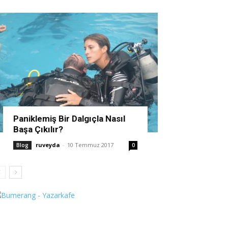
Paniklemiş Bir Dalgıçla Nasıl
Başa Çıkılır?
ruveyda
-
10 Temmuz 2017
Blog
0