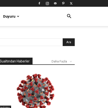
Duyuru
Sualtından Haberler
Daha Fazla
raştırma