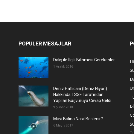
POPÜLER MESAJLAR
P
Dalış ile İlgili Bilinmesi Gerekenler
Ha
1 Aralık 2016
Su
Da
U
Deniz Patlıcanı (Deniz Hıyarı)
Hakkında TSSF Tarafından
Tü
Yapılan Başvuruya Cevap Geldi.
B
9 Şubat 2018
C
Mavi Balina Nasıl Beslenir?
Su
6 Mayıs 2017
T