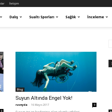
olar
İletişim
Dalış
Sualtı Sporları
Sağlık
İnceleme
Blog
Suyun Altında Engel Yok!
ruveyda
-
16 Mayıs 2017
0
0
Suyun insan bedenine olan olumlu etkileri
A