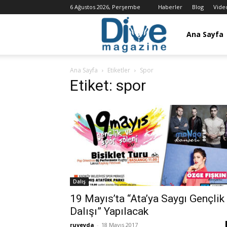
6 Ağustos 2026, Perşembe
Haberler
Blog
Vide
Dalış
Ana Sayfa
Ana Sayfa
Etiketler
Spor
Dergisi
Etiket: spor
/
Dive
Dalış
Magazine
19 Mayıs’ta “Ata’ya Saygı Gençlik
Dalışı” Yapılacak
ruveyda
-
18 Mayıs 2017