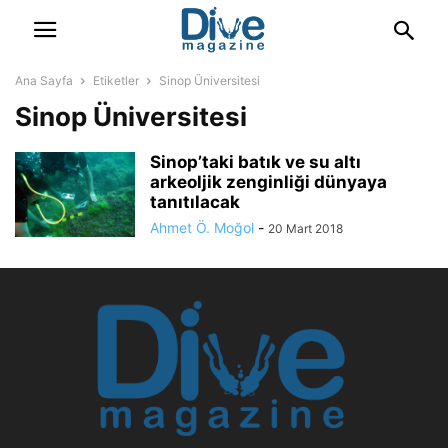
Ana Sayfa
Etiketler
Sinop Üniversitesi
Sinop Üniversitesi
Sinop’taki batık ve su altı
arkeoljik zenginliği dünyaya
tanıtılacak
Ahmet Ö. Moğol
-
20 Mart 2018