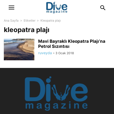
Ana Sayfa
Etiketler
Kleopatra plajı
kleopatra plajı
Mavi Bayraklı Kleopatra Plajı’na
Petrol Sızıntısı
ruveyda
-
3 Ocak 2018