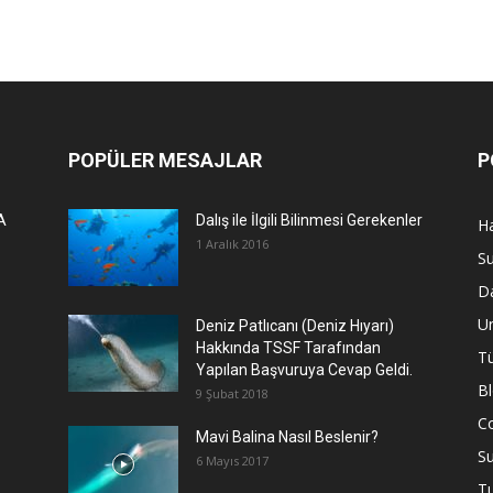
POPÜLER MESAJLAR
P
A
Dalış ile İlgili Bilinmesi Gerekenler
Ha
1 Aralık 2016
Su
Da
U
Deniz Patlıcanı (Deniz Hıyarı)
Hakkında TSSF Tarafından
Tü
Yapılan Başvuruya Cevap Geldi.
B
9 Şubat 2018
C
Mavi Balina Nasıl Beslenir?
Su
6 Mayıs 2017
T