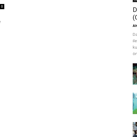
0
D
(
e
Ah
Da
il
ku
ön