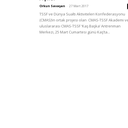
Türkiye
Orkun Savaşan
-
27 Mart 2017
TSSF ve Dünya Sualtı Aktiviteleri Konfederasyonu
(CMAS)’ın ortak projesi olan CMAS-TSSF Akademi v
uluslararası CMAS-TSSF ‘Kaş Başka’ Antrenman
Merkezi, 25 Mart Cumartesi günü Kaş’ta...