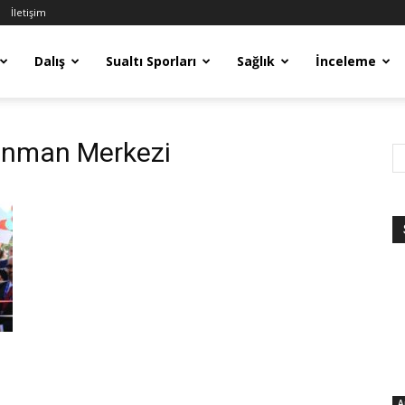
İletişim
Dalış
Sualtı Sporları
Sağlık
İnceleme
renman Merkezi
A