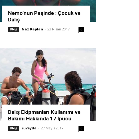
Nemo’nun Peşinde : Çocuk ve
Dalış
Naz Kaplan
-
23 Nisan 2017
Blog
0
Dalış Ekipmanları Kullanımı ve
Bakımı Hakkında 17 İpucu
ruveyda
-
27 Mayıs 2017
Blog
0