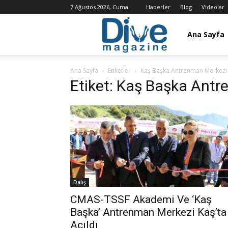
7 Ağustos 2026, Cuma
Haberler
Blog
Videolar
Dalış
Ana Sayfa
Ana Sayfa
Etiketler
Kaş Başka Antrenman Merkezi
Dergisi
Etiket: Kaş Başka Ant
/
Dive
Dalış
Magazine
CMAS-TSSF Akademi Ve ‘Kaş
Başka’ Antrenman Merkezi Kaş’ta
Açıldı