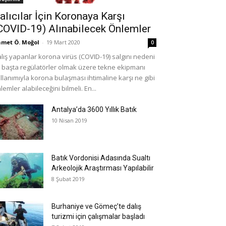
alıcılar İçin Koronaya Karşı
COVID-19) Alınabilecek Önlemler
met Ö. Moğol
-
19 Mart 2020
0
lış yapanlar korona virüs (COVID-19) salgını nedeni
e başta regülatörler olmak üzere tekne ekipmanı
llanımıyla korona bulaşması ihtimaline karşı ne gibi
lemler alabileceğini bilmeli. En...
Antalya’da 3600 Yıllık Batık
10 Nisan 2019
Batık Vordonisi Adasında Sualtı
Arkeolojik Araştırması Yapılabilir
8 Şubat 2019
Burhaniye ve Gömeç’te dalış
turizmi için çalışmalar başladı