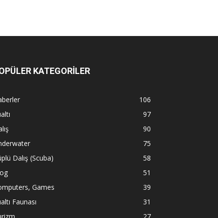
OPÜLER KATEGORİLER
berler
106
altı
97
lış
90
nderwater
75
plü Dalış (Scuba)
58
log
51
omputers, Games
39
altı Faunası
31
urizm
27