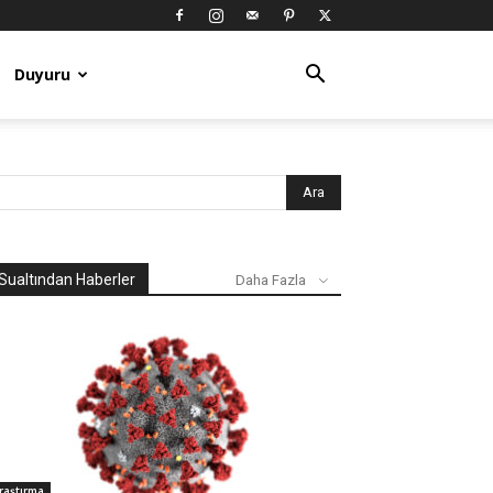
Duyuru
Sualtından Haberler
Daha Fazla
raştırma