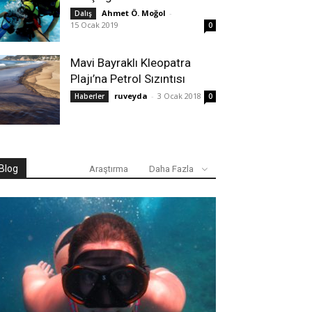
Ahmet Ö. Moğol
-
Dalış
15 Ocak 2019
0
Mavi Bayraklı Kleopatra
Plajı’na Petrol Sızıntısı
ruveyda
-
3 Ocak 2018
Haberler
0
Blog
Araştırma
Daha Fazla