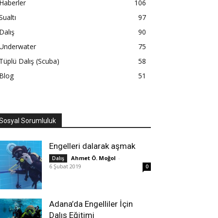
Haberler
106
Sualtı
97
Dalış
90
Underwater
75
Tüplü Dalış (Scuba)
58
Blog
51
Sosyal Sorumluluk
Engelleri dalarak aşmak
Ahmet Ö. Moğol
-
Dalış
6 Şubat 2019
0
Adana’da Engelliler İçin
Dalış Eğitimi