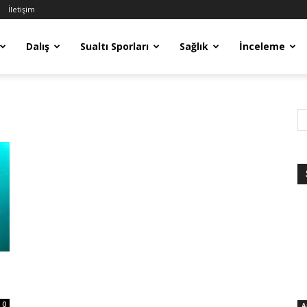
İletişim
Dalış
Sualtı Sporları
Sağlık
İnceleme
0
A