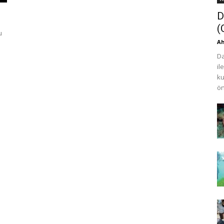
D
(
u
Ah
Da
il
ku
ön