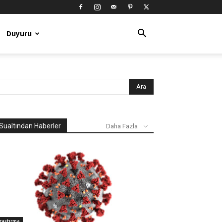
Duyuru
Sualtından Haberler
Daha Fazla
raştırma