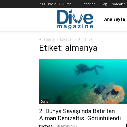
7 Ağustos 2026, Cuma
Haberler
Blog
Videolar
Dalış
Ana Sayfa
Ana Sayfa
Etiketler
Almanya
Dergisi
Etiket: almanya
/
Dive
Dalış
Magazine
2. Dünya Savaşı’nda Batırılan
Alman Denizaltısı Görüntülendi
ruveyda
-
10 Mayıs 2017