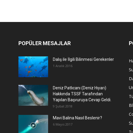
POPÜLER MESAJLAR
P
Dalış ile İlgili Bilinmesi Gerekenler
Ha
1 Aralık 2016
Su
Da
U
Deniz Patlıcanı (Deniz Hıyarı)
Hakkında TSSF Tarafından
Tü
Yapılan Başvuruya Cevap Geldi.
B
9 Şubat 2018
C
Mavi Balina Nasıl Beslenir?
Su
6 Mayıs 2017
T