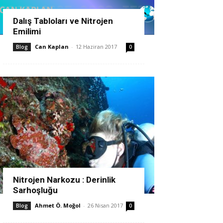
Dalış Tabloları ve Nitrojen
Emilimi
Can Kaplan
-
12 Haziran 2017
Blog
0
Nitrojen Narkozu : Derinlik
Sarhoşluğu
Ahmet Ö. Moğol
-
26 Nisan 2017
Blog
0