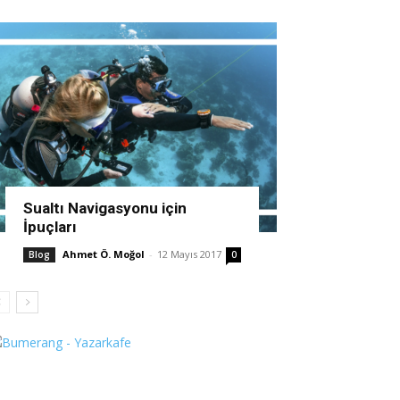
Sualtı Navigasyonu için
İpuçları
Ahmet Ö. Moğol
-
12 Mayıs 2017
Blog
0