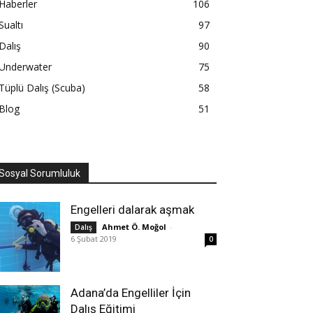
Haberler
106
Sualtı
97
Dalış
90
Underwater
75
Tüplü Dalış (Scuba)
58
Blog
51
Sosyal Sorumluluk
Engelleri dalarak aşmak
Ahmet Ö. Moğol
-
Dalış
6 Şubat 2019
0
Adana’da Engelliler İçin
Dalış Eğitimi