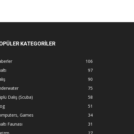
OPÜLER KATEGORİLER
berler
106
altı
97
lış
90
nderwater
75
plü Dalış (Scuba)
58
log
51
omputers, Games
34
altı Faunası
31
urizm
27