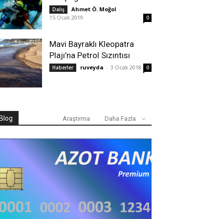
Ahmet Ö. Moğol
-
Dalış
15 Ocak 2019
0
Mavi Bayraklı Kleopatra
Plajı’na Petrol Sızıntısı
ruveyda
-
3 Ocak 2018
Haberler
0
Blog
Araştırma
Daha Fazla