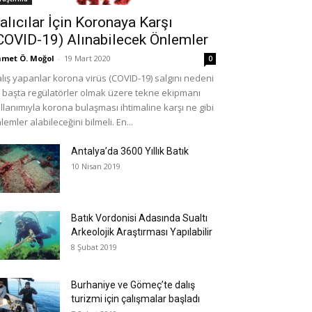
alıcılar İçin Koronaya Karşı
COVID-19) Alınabilecek Önlemler
met Ö. Moğol
-
19 Mart 2020
0
lış yapanlar korona virüs (COVID-19) salgını nedeni
e başta regülatörler olmak üzere tekne ekipmanı
llanımıyla korona bulaşması ihtimaline karşı ne gibi
lemler alabileceğini bilmeli. En...
Antalya’da 3600 Yıllık Batık
10 Nisan 2019
Batık Vordonisi Adasında Sualtı
Arkeolojik Araştırması Yapılabilir
8 Şubat 2019
Burhaniye ve Gömeç’te dalış
turizmi için çalışmalar başladı