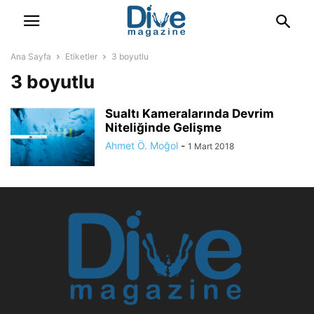
Ana Sayfa
Etiketler
3 boyutlu
3 boyutlu
Sualtı Kameralarında Devrim
Niteliğinde Gelişme
Ahmet Ö. Moğol
-
1 Mart 2018