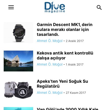
Garmin Descent MK1, derin
sulara merakı olanlar için
tasarlandı.
Ahmet Ö. Moğol
-
2 Aralık 2017
Kekova antik kent kontrollü
dalışa açılıyor
Ahmet Ö. Moğol
-
1 Aralık 2017
Apeks’ten Yeni Soğuk Su
Regülatörü
Ahmet Ö. Moğol
-
27 Kasım 2017
Van Gölü’nde 3000 Yıllık Kale