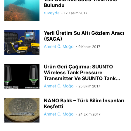
Bulundu
ruveyda
-
12 Kasım 2017
Yerli Üretim Su Altı Gözlem Aracı
(SAGA)
Ahmet Ö. Moğol
-
9 Kasım 2017
Ürün Geri Çağırma: SUUNTO
Wireless Tank Pressure
Transmitter Ve SUUNTO Tank...
Ahmet Ö. Moğol
-
25 Ekim 2017
NANO Balık – Türk Bilim İnsanları
Keşfetti
Ahmet Ö. Moğol
-
24 Ekim 2017