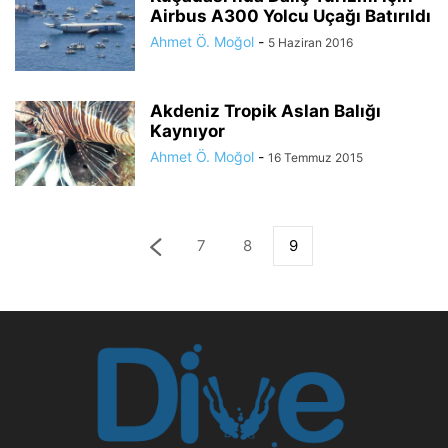
Airbus A300 Yolcu Uçağı Batırıldı
Ahmet Ö. Moğol
-
5 Haziran 2016
Akdeniz Tropik Aslan Balığı
Kaynıyor
Ahmet Ö. Moğol
-
16 Temmuz 2015
7
8
9